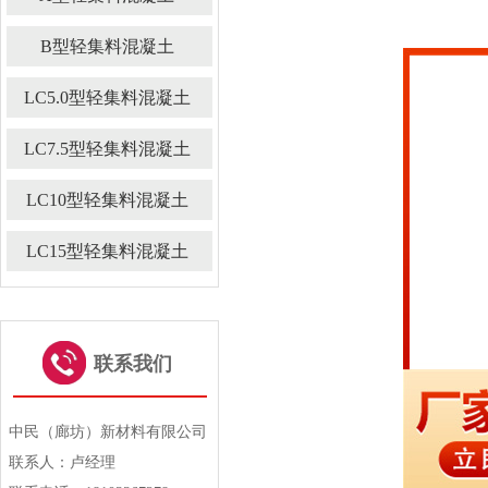
B型轻集料混凝土
LC5.0型轻集料混凝土
LC7.5型轻集料混凝土
LC10型轻集料混凝土
LC15型轻集料混凝土
联系我们
中民（廊坊）新材料有限公司
联系人：卢经理