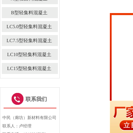
B型轻集料混凝土
LC5.0型轻集料混凝土
LC7.5型轻集料混凝土
LC10型轻集料混凝土
LC15型轻集料混凝土
联系我们
中民（廊坊）新材料有限公司
联系人：卢经理