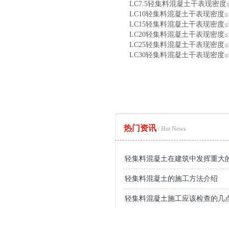
LC7.5轻集料混凝土干表现密度≤40
LC10轻集料混凝土干表现密度≤50
LC15轻集料混凝土干表现密度≤60
LC20轻集料混凝土干表现密度≤70
LC25轻集料混凝土干表现密度≤80
LC30轻集料混凝土干表现密度≤60
热门资讯
/ Hot News
轻集料混凝土在建筑中发挥重大
轻集料混凝土的施工方法介绍
轻集料混凝土施工应该检查的几
干拌复合轻集料混凝土的介绍